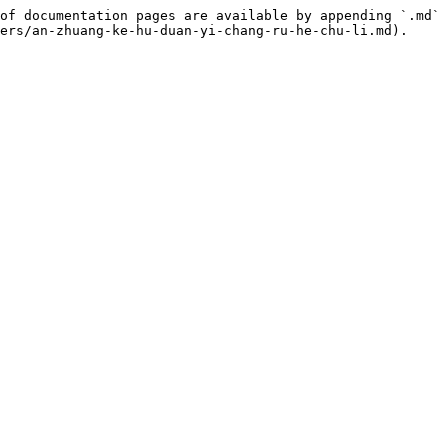
of documentation pages are available by appending `.md` 
ers/an-zhuang-ke-hu-duan-yi-chang-ru-he-chu-li.md).
