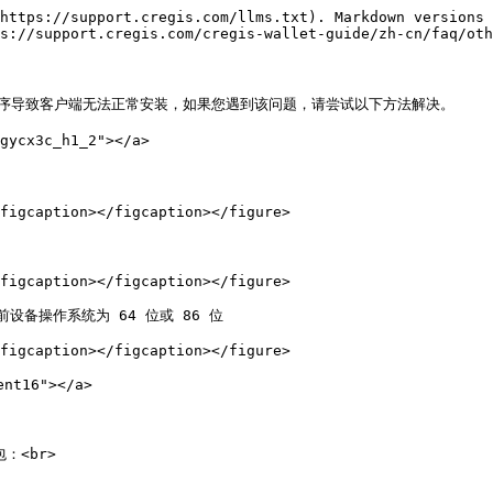
https://support.cregis.com/llms.txt). Markdown versions 
s://support.cregis.com/cregis-wallet-guide/zh-cn/faq/oth
动程序导致客户端无法正常安装，如果您遇到该问题，请尝试以下方法解决。

ycx3c_h1_2"></a>

figcaption></figcaption></figure>

figcaption></figcaption></figure>

备操作系统为 64 位或 86 位

figcaption></figcaption></figure>

nt16"></a>

<br>
