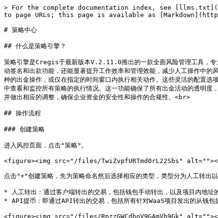
> For the complete documentation index, see [llms.txt](
to page URLs; this page is available as [Markdown](http
# 策略中心

## 什么是策略引擎？

策略引擎是Cregis于最新版本V.2.11.0推出的一款全面风险管理
动签名和出款功能，还能显著提升工作效率和管理效能，减少人工操作中的风
种的出金操作，或仅在指定的时间窗口内执行相关动作。这些灵活的配置选
中查看和监控所有策略的执行情况。这一功能确保了所有出金活动的透明度
并做出相应的调整，确保企业资金的安全性和操作的合规性。<br>

## 操作流程

### 创建策略

进入风控页面，点击"策略"。

<figure><img src="/files/TwiZvpfURTmd0rL22Sbs" alt=""><
点击"+"创建策略，先为策略命名然后选择相应的类型，类型分为人工转出以及
* 人工转出：通过客户端转出的交易，包括钱包手动转出，以及项目内地址的
* API提币：即通过API转出的交易，包括所有针对WaaS项目发出的从钱包
<figure><img src="/files/RpzzGWCdboV9GAmVb9Gk" alt=""><