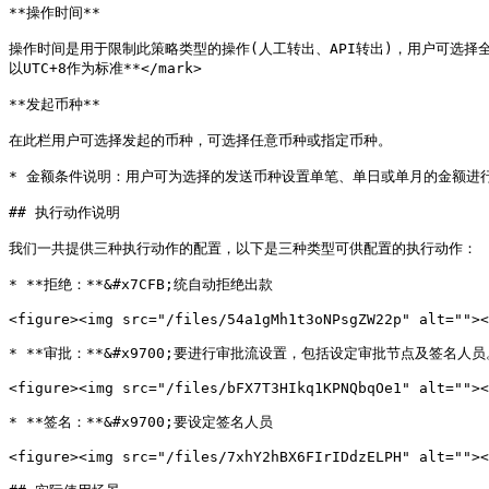
**操作时间**

操作时间是用于限制此策略类型的操作(人工转出、API转出)，用户可选择全天或
以UTC+8作为标准**</mark>

**发起币种**

在此栏用户可选择发起的币种，可选择任意币种或指定币种。

* 金额条件说明：用户可为选择的发送币种设置单笔、单日或单月的金额进行
## 执行动作说明

我们一共提供三种执行动作的配置，以下是三种类型可供配置的执行动作：

* **拒绝：**&#x7CFB;统自动拒绝出款

<figure><img src="/files/54a1gMh1t3oNPsgZW22p" alt=""><
* **审批：**&#x9700;要进行审批流设置，包括设定审批节点及签名人员。
<figure><img src="/files/bFX7T3HIkq1KPNQbqOe1" alt=""><
* **签名：**&#x9700;要设定签名人员

<figure><img src="/files/7xhY2hBX6FIrIDdzELPH" alt=""><