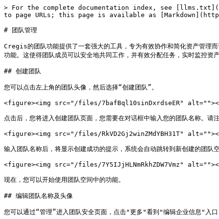
> For the complete documentation index, see [llms.txt](
to page URLs; this page is available as [Markdown](http
# 团队管理

Cregis的团队功能提供了一套强大的工具，专为有效协作和简化资产管
功能。这使得团队成员可以安全地共同工作，并有效分配任务，实时监控资产
## 创建团队

您可以点击左上角的团队头像，然后选择“创建团队”。

<figure><img src="/files/7bafBql10sinDxrdseER" alt=""><
点击后，您将进入创建团队页面，您需要在对话框中输入您的团队名称。请注意
<figure><img src="/files/RkVD2Gj2winZMdYBH31T" alt=""><
输入团队名称后，将显示创建成功的提示，系统会自动跳转到新创建的团队空
<figure><img src="/files/7Y5IJjHLNmRkhZDW7Vmz" alt=""><
现在，您可以开始使用团队空间中的功能。

## 编辑团队名称及头像

您可以通过“管理”进入团队安全页面，点击"更多"看到"编辑企业信息"入口
